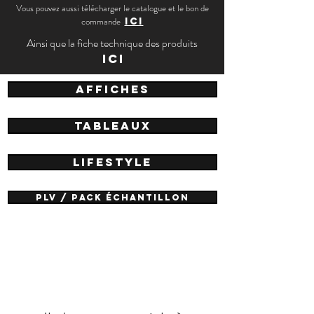
Vous pouvez aussi télécharger le catalogue et le bon de
commande
ICI
Ainsi que la fiche technique des produits
ICI
AFFICHES
TABLEAUX
LIFESTYLE
PLV / PACK échantillon