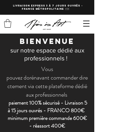
LIVRAISON EXPRESS 3 à 7 JOURS OUVRés -
fRANCE Métropolitaine 🇫🇷
BIENVENUE
sur notre espace dédié aux
professionnels !
Vous
pouvez
dorénavant
commander
dire
ctement
via cette plateforme dédié
aux professionnels
paiement 100% sécurisé - Livraison 5
à 15 jours ouvrés - FRANCO 800€
minimum première commande 600€
- réassort 400€