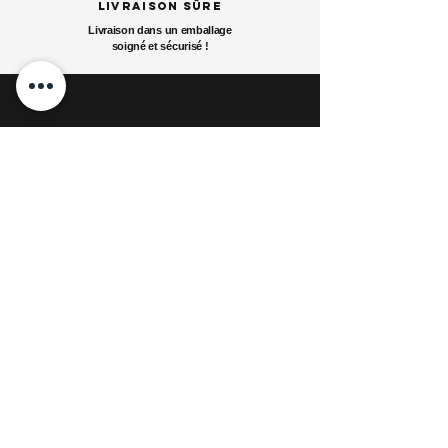
livraison sûre
Livraison dans un emballage
soigné et sécurisé
!
art Shop
Questions fréquentes
Livraisons & Retours
A propos
Conditions générales
Paiement
Contact
Dossier de Presse
Carte Cadeau
collections
Nos Boutiques par
tenaires
blog
Boutique Galerie: