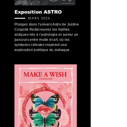
Exposition ASTRO
MARS 2025
Plongez dans l’univers Astro de Justine
Coquidé.Redécouvrez les mythes
antiques liés à l’astrologie et suivez un
parcours entre mode et art, où les
symboles célestes inspirent une
exploration poétique du zodiaque.