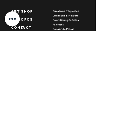
art Shop
Questions fréquentes
Livraisons & Retours
A propos
Conditions générales
Paiement
Contact
Dossier de Presse
Carte Cadeau
collections
Nos Boutiques par
tenaires
blog
Boutique Galerie:
27 rue de l'Espérance 59100 Roubaix FRANCE
Mardi au vendredi: 10h - 18h30
Samedi - Dimanche: 12h30 - 18h30