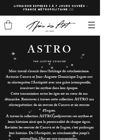
LIVRAISON EXPRESS 3 à 7 JOURS OUVRés -
fRANCE Métropolitaine 🇫🇷
ASTRO
PAR JUSTINE COQUIDÉ
Mon travail s’inscrit dans l’héritage du néoclassicisme.
Antonio Canova et Jean-Auguste-Dominique Ingres ont
su réinterpréter l’Antiquité avec une grâce intemporelle,
inscrivant les mythes dans leur époque.
Cette transmission entre les âges est au cœur de ma
démarche. Retrouvez à travers cette collection ASTRO ma
réinterprétation de six œuvres de Canova et six œuvres
d’Ingres.
A travers la collection ASTRO redécouvrez ces mythes et
leurs histoires ainsi que la personnalité de chaque signe.
Revisiter les oeuvres de Canova et de Ingres, c’est prolonger
leur histoire. De l’Antiquité, au néoclassicisme jusqu’à
aujourd’hui, l’Art est une transmission.​