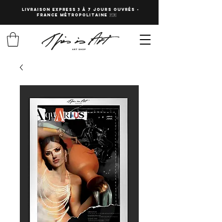
LIVRAISON EXPRESS 3 à 7 JOURS OUVRés -
fRANCE Métropolitaine 🇫🇷