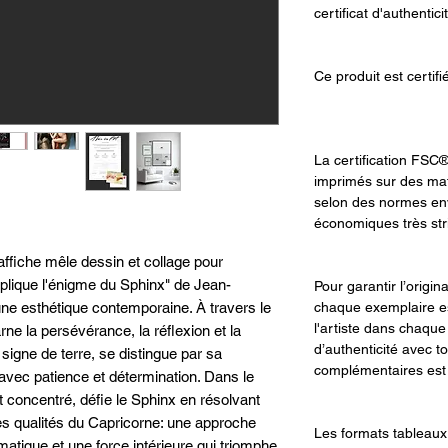
certificat d'authentici
Ce produit est certif
La certification FSC®
imprimés sur des mat
selon des normes env
économiques très str
affiche mêle dessin et collage pour
xplique l'énigme du Sphinx" de Jean-
Pour garantir l’origin
chaque exemplaire es
e esthétique contemporaine. À travers le
l'artiste dans chaque
rne la persévérance, la réflexion et la
d’authenticité avec t
 signe de terre, se distingue par sa
complémentaires est f
 avec patience et détermination. Dans le
 concentré, défie le Sphinx en résolvant
les qualités du Capricorne: une approche
Les formats tableaux 
atique et une force intérieure qui triomphe