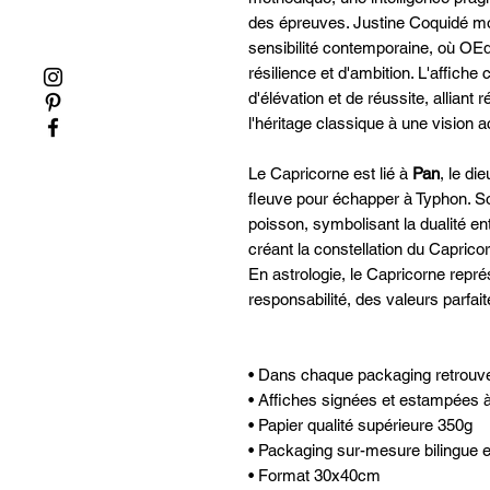
des épreuves. Justine Coquidé mo
sensibilité contemporaine, où OEd
résilience et d'ambition. L'affiche
d'élévation et de réussite, alliant ré
l'héritage classique à une vision a
Le Capricorne est lié à
Pan
, le di
fleuve pour échapper à Typhon. S
poisson, symbolisant la dualité ent
créant la constellation du Caprico
En astrologie, le Capricorne repré
responsabilité, des valeurs parfait
• Dans chaque packaging retrouvez
• Affiches signées et estampées à
• Papier qualité supérieure 350g
• Packaging sur-mesure bilingue et 
• Format 30x40cm