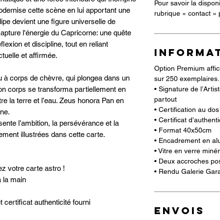
Pour savoir la dispon
dernise cette scène en lui apportant une
rubrique « contact »
ipe devient une figure universelle de
 capture l'énergie du Capricorne: une quête
flexion et discipline, tout en reliant
INFORMA
ctuelle et affirmée.
Option Premium affic
eu à corps de chèvre, qui plongea dans un
sur 250 exemplaires.
• Signature de l’Arti
on corps se transforma partiellement en
partout
re la terre et l’eau. Zeus honora Pan en
• Certification au do
rne.
• Certificat d’authenti
sente l’ambition, la persévérance et la
• Format 40x50cm
ement illustrées dans cette carte.
• Encadrement en al
• Vitre en verre miné
• Deux accroches poss
 votre carte astro !
• Rendu Galerie Gara
 la main
certificat authenticité fourni
ENVOIS