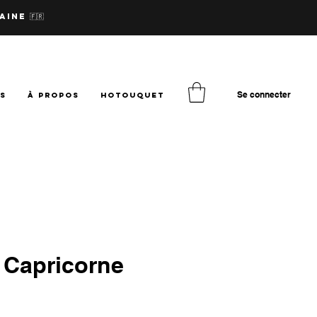
aine 🇫🇷
Se connecter
TS
à PROPOS
hotouquet
 Capricorne