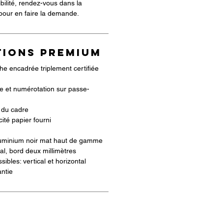
ibilité, rendez-vous dans la
 pour en faire la demande.
TIONS PREMIUM
he encadrée triplement certifiée
ste et numérotation sur passe-
s du cadre
cité papier fourni
uminium noir mat haut de gamme
ral, bord deux millimètres
ibles: vertical et horizontal
ntie