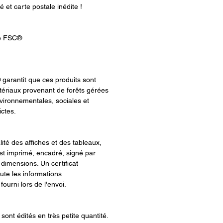
té et carte postale inédite !
ié FSC®
 garantit que ces produits sont
ériaux provenant de forêts gérées
ironnementales, sociales et
ictes.
alité des affiches et des tableaux,
t imprimé, encadré, signé par
 dimensions. Un certificat
oute les informations
ourni lors de l'envoi.
sont édités en très petite quantité.