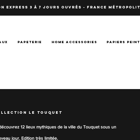
N EXPRESS 3 à 7 JOURS OUVRés - fRANCE Métropolit
AUX
PAPETERIE
HOME ACCESSORIES
PAPIERS PEIN
llection le touquet
écouvrez 12 lieux mythiques de la ville du Touquet sous un
veau jour. Edition très limitée.