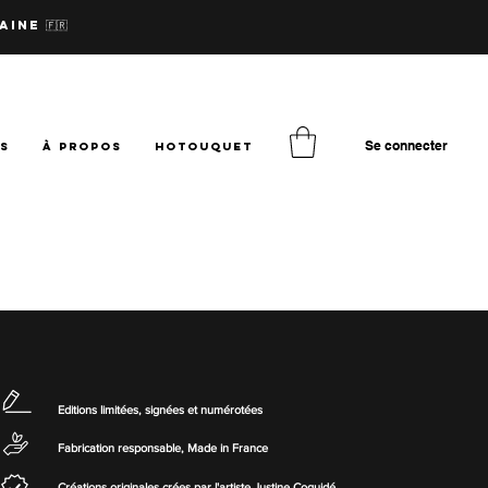
aine 🇫🇷
Se connecter
TS
à PROPOS
hotouquet
Editions limitées, signées
et numérotées
Fabrication responsable,
Made in France
Créations originales crées par
l'artiste Justine Coquidé