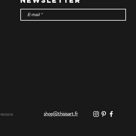
newsletter
shop@thisisart.fr
31900010