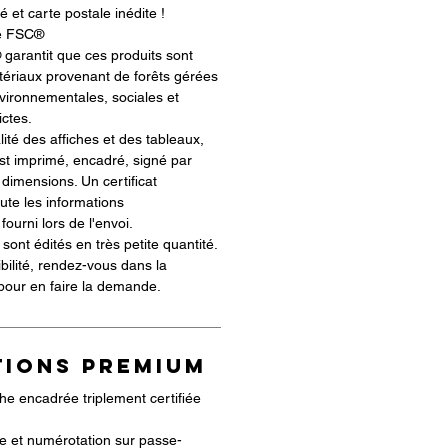
té et carte postale inédite !
ié FSC®
 garantit que ces produits sont
ériaux provenant de forêts gérées
ironnementales, sociales et
ictes.
alité des affiches et des tableaux,
t imprimé, encadré, signé par
 dimensions. Un certificat
oute les informations
ourni lors de l'envoi.
sont édités en très petite quantité.
ibilité, rendez-vous dans la
 pour en faire la demande.
TIONS PREMIUM
he encadrée triplement certifiée
ste et numérotation sur passe-