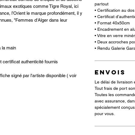
partout
animaux exotiques comme Tigre Royal, ici
• Certification au do
rance, l’Orient le marque profondément, il y
• Certificat d’authent
connues, "Femmes d'Alger dans leur
• Format 40x50cm
• Encadrement en al
• Vitre en verre miné
• Deux accroches poss
 la main
• Rendu Galerie Gara
certificat authenticité fournis
ENVOIS
he signé par l'artiste disponible ( voir
Le délai de livraison 
Tout frais de port son
Toutes les commande
avec assurance, dan
spécialement conçus 
pour vous.