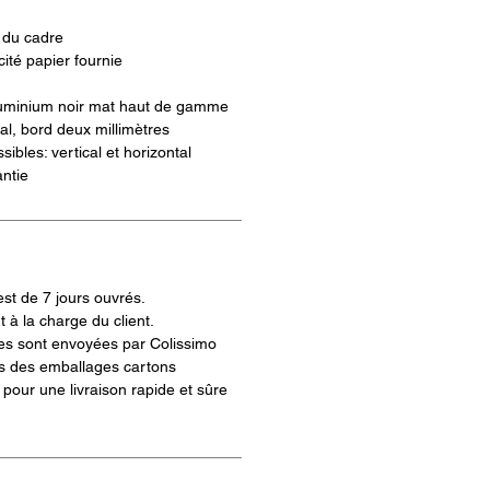
s du cadre
icité papier fournie
uminium noir mat haut de gamme
ral, bord deux millimètres
ibles: vertical et horizontal
ntie
est de 7 jours ouvrés.
t à la charge du client.
s sont envoyées par Colissimo
s des emballages cartons
pour une livraison rapide et sûre