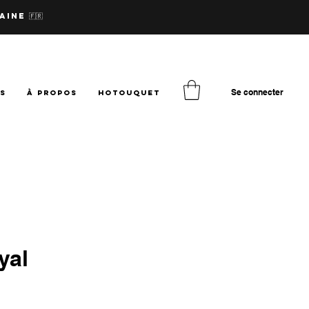
aine 🇫🇷
Se connecter
TS
à PROPOS
hotouquet
yal