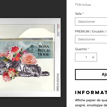
TVA Incluse
Taille
*
Sélectionner
PREMIUM / Encadré / S
Sélectionner
Quantité
*
Aj
INFORMAT
Affiche papier de qu
soigné, enveloppe de