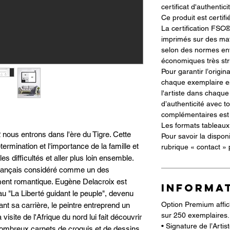
certificat d'authentici
Ce produit est certif
La certification FSC®
imprimés sur des mat
selon des normes env
économiques très str
Pour garantir l’origin
chaque exemplaire es
l'artiste dans chaque
d’authenticité avec t
complémentaires est f
Les formats tableaux 
 nous entrons dans l'ère du Tigre. Cette
Pour savoir la dispon
ermination et l'importance de la famille et
rubrique « contact »
s difficultés et aller plus loin ensemble.
français considéré comme un des
ment romantique. Eugène Delacroix est
INFORMA
u "La Liberté guidant le peuple", devenu
Option Premium affic
t sa carrière, le peintre entreprend un
sur 250 exemplaires.
isite de l'Afrique du nord lui fait découvrir
• Signature de l’Arti
de nombreux carnets de croquis et de dessins