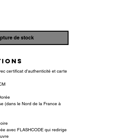
pture de stock
TIONS
c certificat d'authenticité et carte
0CM
Dorée
se (dans le Nord de la France à
noire
rée avec FLASHCODE qui redirige
euvre