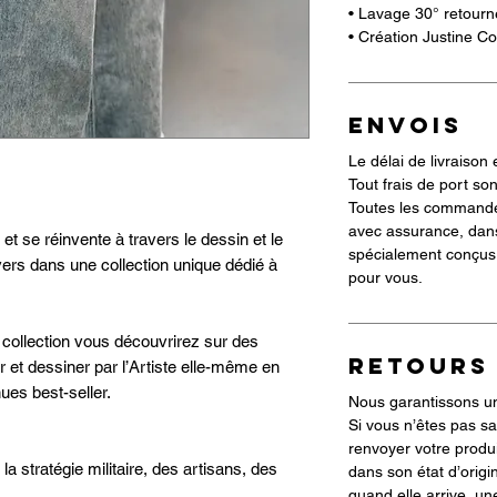
• Lavage 30° retourn
• Création Justine C
ENVOIS
Le délai de livraison 
Tout frais de port son
Toutes les commande
avec assurance, dan
et se réinvente à travers le dessin et le
spécialement conçus 
ers dans une collection unique dédié à
pour vous.
e collection vous découvrirez sur des
RETOURS
r et dessiner par l’Artiste elle-même en
ues best-seller.
Nous garantissons une
Si vous n’êtes pas sa
renvoyer votre produi
a stratégie militaire, des artisans, des
dans son état d’orig
quand elle arrive, un