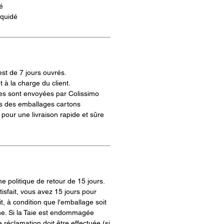
é
oquidé
est de 7 jours ouvrés.
t à la charge du client.
s sont envoyées par Colissimo
s des emballages cartons
pour une livraison rapide et sûre
 politique de retour de 15 jours.
tisfait, vous avez 15 jours pour
t, à condition que l'emballage soit
ine. Si la Taie est endommagée
e réclamation doit être effectuée (si