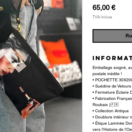
Prix
65,00 €
TVA Incluse
Ru
INFORMA
Emballage soigné, ave
postale inédite !
• POCHETTE 30X2
• Suédine de Velours
• Fermeture Éclaire 
• Fabrication Françai
Roubaix )🇫🇷
• Collection Antique
• Doublure intérieur 
• Étique Laminée Do
vers l’Histoire de l’O