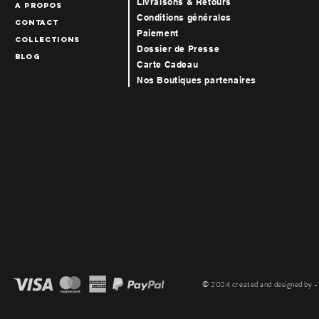
Livraisons & Retours
A propos
Conditions générales
Contact
Paiement
collections
Dossier de Presse
blog
Carte Cadeau
Nos Boutiques par
tenaires
© 2024 created and designed by - T