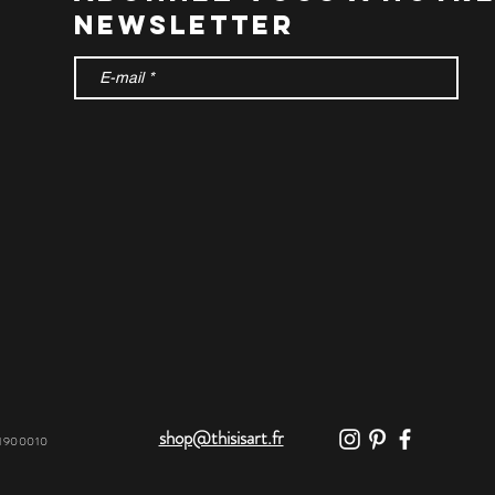
newsletter
shop@thisisart.fr
31900010