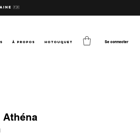
aine 🇫🇷
Se connecter
TS
à PROPOS
hotouquet
e Athéna
m