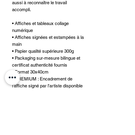
aussi à reconnaître le travail
accompli.
• Affiches et tableaux collage
numérique
• Affiches signées et estampées à la
main
• Papier qualité supérieure 300g
• Packaging sur-mesure bilingue et
certificat authenticité fournis
• Format 30x40cm
• PREMIUM : Encadrement de
l'affiche signé par l'artiste disponible
(voir « Information PREMIUM »)
• Tableaux disponibles (numérotés
sur 15 - A2 ou A1- Plexi ou Dibond -
sur demande )
INFORMATIONS