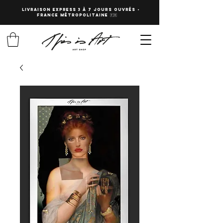
LIVRAISON EXPRESS 3 à 7 JOURS OUVRés -
fRANCE Métropolitaine 🇫🇷