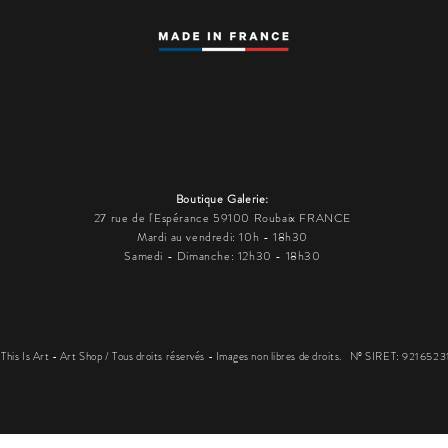
Boutique Galerie:
27 rue de l'Espérance 59100 Roubaix FRANCE
Mardi au vendredi: 10h - 18h30
Samedi - Dimanche: 12h30 - 18h30
his Is Art - Art Shop / Tous droits réservés - Images non libres de droits.
N° SIRET: 921652