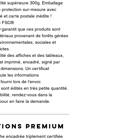
alité supérieure 300g. Emballage
 protection sur-mesure avec
té et carte postale inédite !
ié FSC®
 garantit que ces produits sont
ériaux provenant de forêts gérées
ironnementales, sociales et
ictes.
alité des affiches et des tableaux,
t imprimé, encadré, signé par
 dimensions. Un certificat
oute les informations
ourni lors de l'envoi.
sont édités en très petite quantité.
ibilité, rendez-vous dans la
 pour en faire la demande.
TIONS PREMIUM
he encadrée triplement certifiée