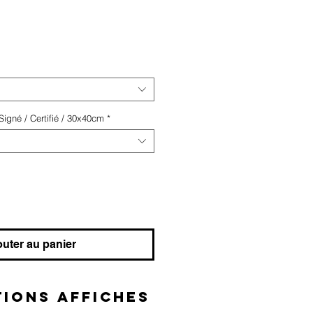
igné / Certifié / 30x40cm
*
outer au panier
IONS AFFICHES