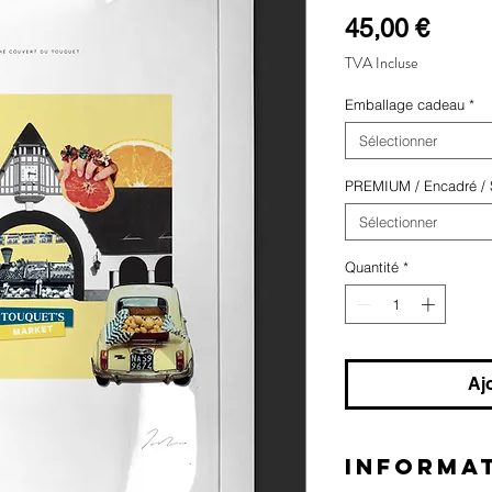
Prix
45,00 €
TVA Incluse
Emballage cadeau
*
Sélectionner
PREMIUM / Encadré / S
Sélectionner
Quantité
*
Aj
INFORMAT