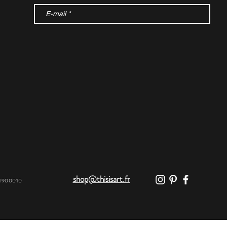
shop@thisisart.fr
31900010