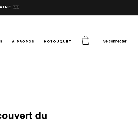
aine 🇫🇷
Se connecter
TS
à PROPOS
hotouquet
couvert du