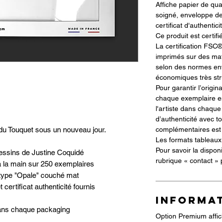
Affiche papier de qu
soigné, enveloppe de
certificat d'authentici
Ce produit est certif
La certification FSC®
imprimés sur des mat
selon des normes env
économiques très str
Pour garantir l’origin
chaque exemplaire es
l'artiste dans chaque
d’authenticité avec t
complémentaires est f
u Touquet sous un nouveau jour.
Les formats tableaux 
Pour savoir la dispon
dessins de Justine Coquidé
rubrique « contact »
à la main sur 250 exemplaires
- type "Opale" couché mat
certificat authenticité fournis
INFORMA
dans chaque packaging
Option Premium affic