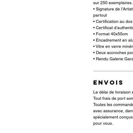
sur 250 exemplaires.
• Signature de l’Arti
partout
• Certification au do
• Certificat d’authent
• Format 40x50cm
• Encadrement en al
• Vitre en verre miné
• Deux accroches poss
• Rendu Galerie Gara
ENVOIS
Le délai de livraison 
Tout frais de port son
Toutes les commande
avec assurance, dan
spécialement conçus 
pour vous.