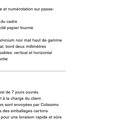
ste et numérotation sur passe-
s du cadre
icité papier fournie
uminium noir mat haut de gamme
ral, bord deux millimètres
ibles: vertical et horizontal
ntie
est de 7 jours ouvrés.
t à la charge du client.
s sont envoyées par Colissimo
s des emballages cartons
pour une livraison rapide et sûre