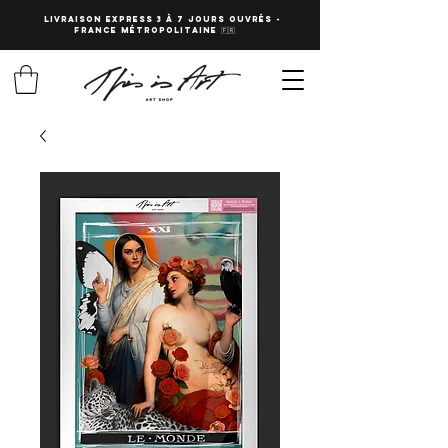
LIVRAISON EXPRESS 3 à 7 JOURS OUVRés -
fRANCE Métropolitaine 🇫🇷