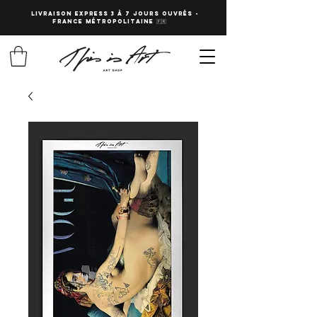
LIVRAISON EXPRESS 3 à 7 JOURS OUVRés -
fRANCE Métropolitaine 🇫🇷