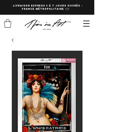
LIVRAISON EXPRESS 3 à 7 JOURS OUVRés -
fRANCE Métropolitaine 🇫🇷