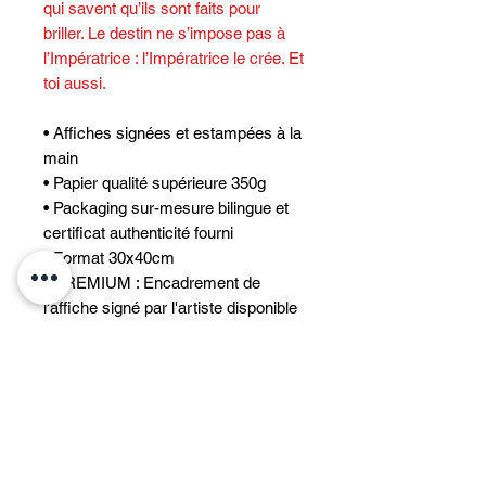
qui savent qu’ils sont faits pour
briller. Le destin ne s’impose pas à
l’Impératrice : l’Impératrice le crée. Et
toi aussi.
• Affiches signées et estampées à la
main
• Papier qualité supérieure 350g
• Packaging sur-mesure bilingue et
certificat authenticité fourni
• Format 30x40cm
• PREMIUM : Encadrement de
l'affiche signé par l'artiste disponible
(voir « Information PREMIUM »)
• Tableaux disponibles (numérotés
sur 15 - A2 ou A1- Plexi , Dibond ,
Chromaluxe- sur demande )
INFORMATIONS