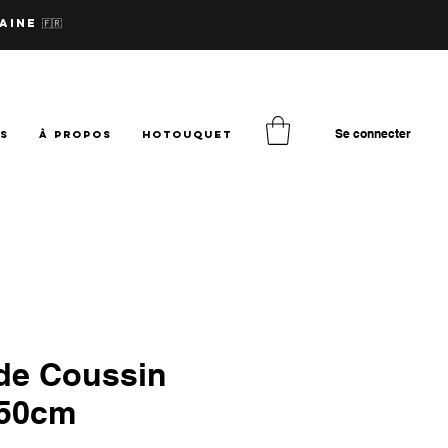
aine 🇫🇷
Se connecter
TS
à PROPOS
hotouquet
de Coussin
x50cm