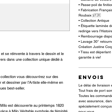
• Passe-poil de finitio
• Fabrication Françai
Roubaix )🇫🇷
• Collection Antique
• Étiquette laminée
redirige vers l’Histoi
• Rembourrage dispo
• Lavage 30° retourn
Création Justine Coq
• Tissu est déperlant
et se réinvente à travers le dessin et le
garantie à vie!
ers dans une collection unique dédié à
ENVOIS
e collection vous découvrirez sur des
r et dessiner par l’Artiste elle-même en
Le délai de livraison 
ues best-seller.
Tout frais de port son
Toutes les commande
avec assurance, dan
Milo est découverte au printemps 1820
spécialement conçus 
rèce à Milo. Véritable symbole de féminité,
pour vous.