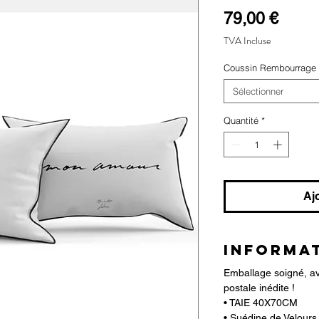
Prix
79,00 €
TVA Incluse
Coussin Rembourrage
Sélectionner
Quantité
*
Aj
INFORMA
Emballage soigné, ave
postale inédite !
• TAIE 40X70CM
• Suédine de Velours