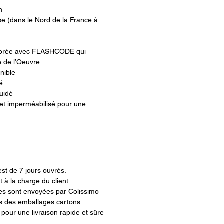
n
se (dans le Nord de la France à
 dorée avec FLASHCODE qui
re de l’Oeuvre
nible
é
uidé
 et imperméabilisé pour une
est de 7 jours ouvrés.
t à la charge du client.
s sont envoyées par Colissimo
s des emballages cartons
pour une livraison rapide et sûre