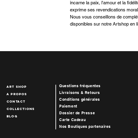
incarne la paix, l'amour et la fidél
exprime ses revendications moral
Nous vous conseillons de complét
disponibles sur notre Artshop en l
Questions fréquentes
art Shop
Livraisons & Retours
A propos
Conditions générales
Contact
Paiement
collections
Dossier de Presse
blog
Carte Cadeau
Nos Boutiques par
tenaires