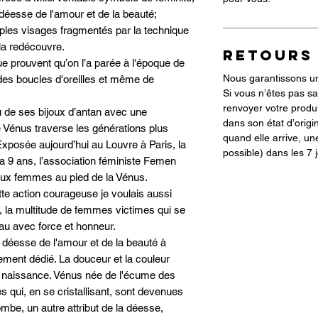
déesse de l'amour et de la beauté;
iples visages fragmentés par la technique
 la redécouvre.
RETOURS
ue prouvent qu’on l’a parée à l'époque de
Nous garantissons une
, des boucles d'oreilles et même de
Si vous n’êtes pas sa
renvoyer votre produi
u de ses bijoux d’antan avec une
dans son état d’orig
Vénus traverse les générations plus
quand elle arrive, un
Exposée aujourd’hui au Louvre à Paris, la
possible) dans les 7 
 y a 9 ans, l’association féministe Femen
e aux femmes au pied de la Vénus.
 action courageuse je voulais aussi
, la multitude de femmes victimes qui se
eau avec force et honneur.
 déesse de l'amour et de la beauté à
rement dédié. La douceur et la couleur
a naissance. Vénus née de l'écume des
s qui, en se cristallisant, sont devenues
mbe, un autre attribut de la déesse,