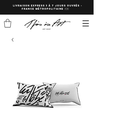
LIVRAISON EXPRESS 3 à 7 JOURS OUVRés -
fRANCE Métropolitaine 🇫🇷