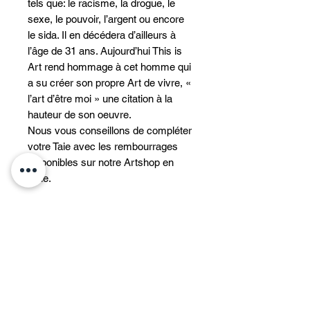
tels que: le racisme, la drogue, le
sexe, le pouvoir, l’argent ou encore
le sida. Il en décédera d’ailleurs à
l’âge de 31 ans. Aujourd’hui This is
Art rend hommage à cet homme qui
a su créer son propre Art de vivre, «
l’art d’être moi » une citation à la
hauteur de son oeuvre.
Nous vous conseillons de compléter
votre Taie avec les rembourrages
disponibles sur notre Artshop en
ligne.
INFORMATIONS
Emballage soigné, avec certificat
ENVOIS
d'authenticité et carte postale inédite
!
Le délai de livraison est de 7 jours
• TAIE 50x50CM
RETOURS
ouvrés.
• Suédine de Velours
Tout frais de port sont à la charge du