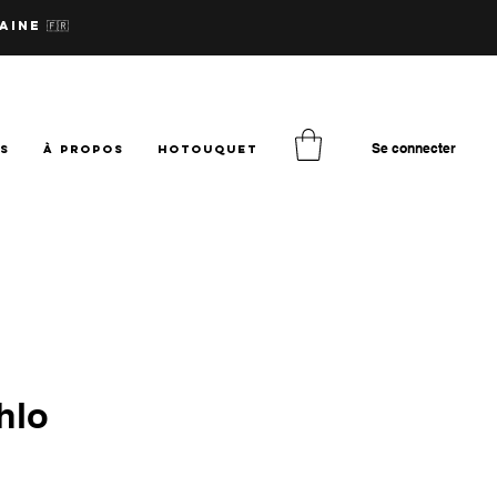
aine 🇫🇷
Se connecter
TS
à PROPOS
hotouquet
hlo