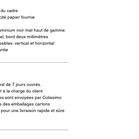
s du cadre
icité papier fournie
uminium noir mat haut de gamme
ral, bord deux millimètres
ibles: vertical et horizontal
ntie
est de 7 jours ouvrés.
t à la charge du client.
s sont envoyées par Colissimo
s des emballages cartons
pour une livraison rapide et sûre