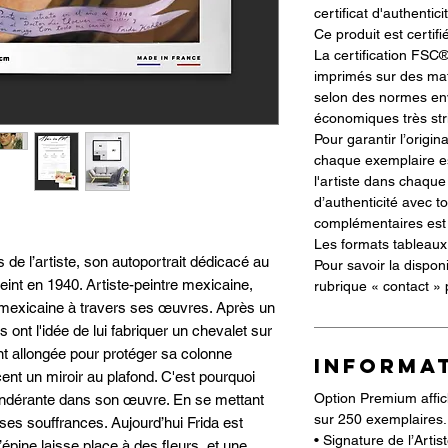
certificat d'authentici
Ce produit est certif
La certification FSC®
imprimés sur des mat
selon des normes env
économiques très str
Pour garantir l’origin
chaque exemplaire es
l'artiste dans chaque
d’authenticité avec t
complémentaires est f
Les formats tableaux 
de l’artiste, son autoportrait dédicacé au
Pour savoir la dispon
eint en 1940. Artiste-peintre mexicaine,
rubrique « contact »
re mexicaine à travers ses œuvres. Après un
 ont l'idée de lui fabriquer un chevalet sur
ant allongée pour protéger sa colonne
INFORMA
acent un miroir au plafond. C'est pourquoi
Option Premium affic
épondérante dans son œuvre. En se mettant
sur 250 exemplaires.
es souffrances. Aujourd’hui Frida est
• Signature de l’Arti
d’épine laisse place à des fleurs, et une