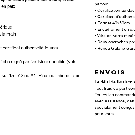
partout
t en paix.
• Certification au do
• Certificat d’authent
• Format 40x50cm
mérique
• Encadrement en al
 la main
• Vitre en verre miné
• Deux accroches poss
certificat authenticité fournis
• Rendu Galerie Gara
he signé par l'artiste disponible (voir
ENVOIS
 sur 15 - A2 ou A1- Plexi ou Dibond - sur
Le délai de livraison 
Tout frais de port son
Toutes les commande
avec assurance, dan
spécialement conçus 
pour vous.