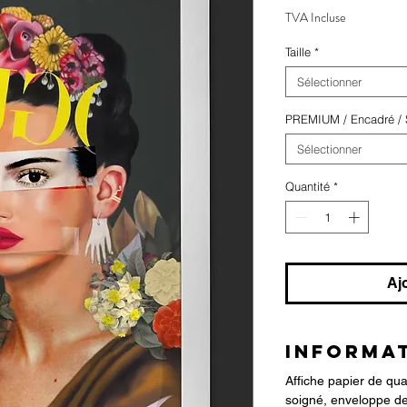
TVA Incluse
Taille
*
Sélectionner
PREMIUM / Encadré / S
Sélectionner
Quantité
*
Aj
INFORMAT
Affiche papier de qu
soigné, enveloppe de