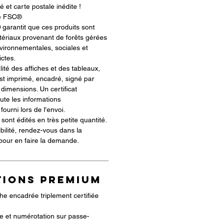
té et carte postale inédite !
ié FSC®
 garantit que ces produits sont
ériaux provenant de forêts gérées
ironnementales, sociales et
ictes.
alité des affiches et des tableaux,
t imprimé, encadré, signé par
 dimensions. Un certificat
oute les informations
ourni lors de l'envoi.
sont édités en très petite quantité.
ibilité, rendez-vous dans la
 pour en faire la demande.
TIONS PREMIUM
he encadrée triplement certifiée
ste et numérotation sur passe-