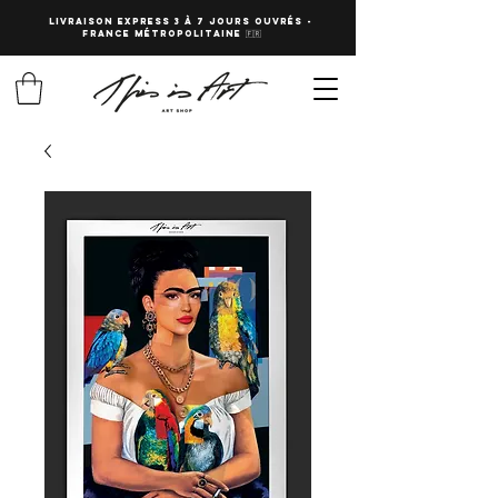
LIVRAISON EXPRESS 3 à 7 JOURS OUVRés -
fRANCE Métropolitaine 🇫🇷