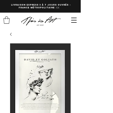
LIVRAISON EXPRESS 3 à 7 JOURS OUVRés -
fRANCE Métropolitaine 🇫🇷