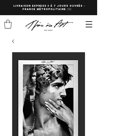
LIVRAISON EXPRESS 3 à 7 JOURS OUVRés -
fRANCE Métropolitaine 🇫🇷