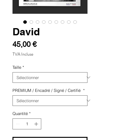
David
Prix
45,00 €
TVA Incluse
Taille
*
PREMIUM / Encadré / Signé / Certifié
*
Quantité
*