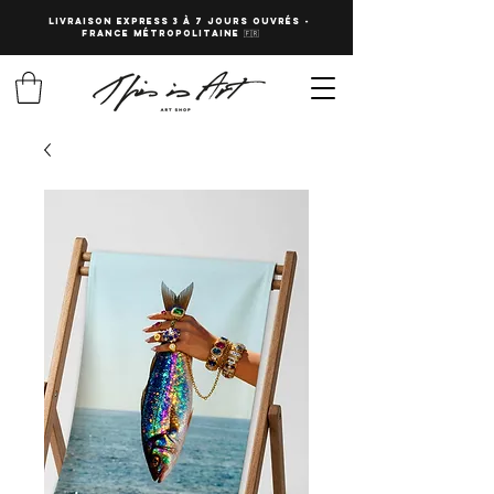
LIVRAISON EXPRESS 3 à 7 JOURS OUVRés -
fRANCE Métropolitaine 🇫🇷