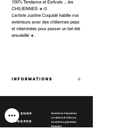
100% Tendance et Estivale …les
CHILIENNES ☀️🎨
L’artiste Justine Coquidé habille vos
extérieurs avec des chiliennes peps
et vitaminées pour passer un bel été
ensoleillé ☀️.
INFORMATIONS
➡️ Chiliennes 100% Artistiques,
Culturelles et Locales
art Shop
• Objet de Collection
Questions fréquentes
Livraisons & Retours
• Série très limitée
A propos
Conditions générales
• Fabrication Française et Familiale
Paiement
Contact