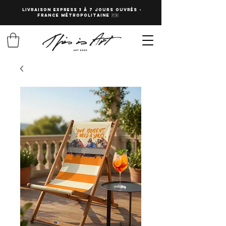
LIVRAISON EXPRESS 3 à 7 JOURS OUVRés -
fRANCE Métropolitaine 🇫🇷