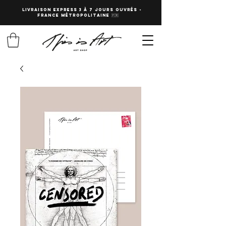
LIVRAISON EXPRESS 3 à 7 JOURS OUVRés -
fRANCE Métropolitaine 🇫🇷