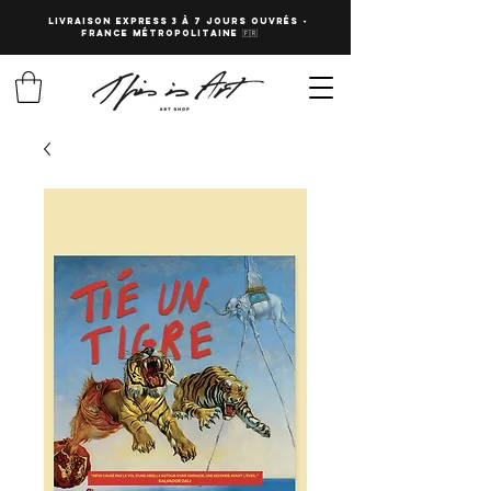
LIVRAISON EXPRESS 3 à 7 JOURS OUVRés -
fRANCE Métropolitaine 🇫🇷