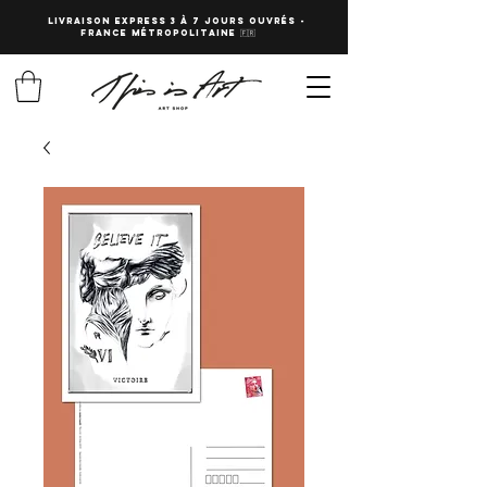
LIVRAISON EXPRESS 3 à 7 JOURS OUVRés -
fRANCE Métropolitaine 🇫🇷