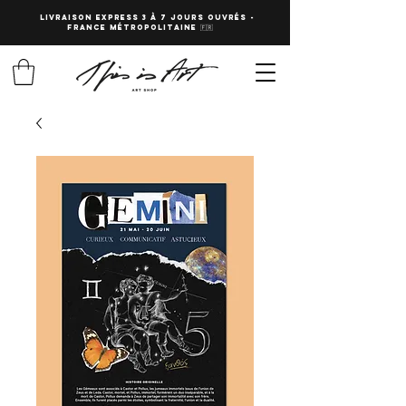
LIVRAISON EXPRESS 3 à 7 JOURS OUVRés -
fRANCE Métropolitaine 🇫🇷