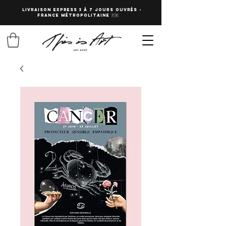
LIVRAISON EXPRESS 3 à 7 JOURS OUVRés -
fRANCE Métropolitaine 🇫🇷