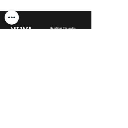
art Shop
Questions fréquentes
Livraisons & Retours
A propos
Conditions générales
Paiement
Contact
Dossier de Presse
Carte Cadeau
collections
Nos Boutiques par
tenaires
blog
Boutique Galerie:
27 rue de l'Espérance 59100 Roubaix FRANCE
Mardi au vendredi: 10h - 18h30