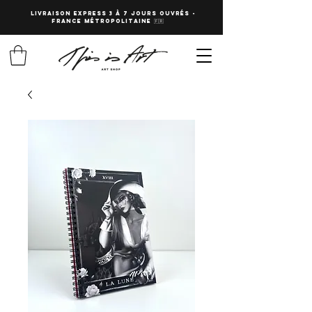
LIVRAISON EXPRESS 3 à 7 JOURS OUVRés -
fRANCE Métropolitaine 🇫🇷