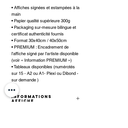
• Affiches signées et estampées à la
main
• Papier qualité supérieure 300g
• Packaging sur-mesure bilingue et
certificat authenticité fournis
• Format 30x40cm / 40x50cm
• PREMIUM : Encadrement de
l'affiche signé par l'artiste disponible
(voir « Information PREMIUM »)
• Tableaux disponibles (numérotés
sur 15 - A2 ou A1- Plexi ou Dibond -
sur demande )
INFORMATIONS
AFFICHE
Affiche papier de qualité supérieure
INFORMATIONS
300g. Emballage soigné, enveloppe
PREMIUM
de protection sur-mesure avec