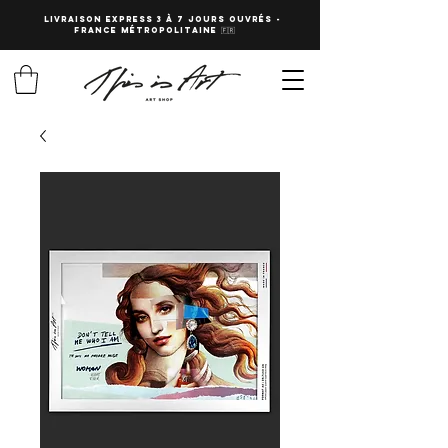
LIVRAISON EXPRESS 3 à 7 JOURS OUVRés -
fRANCE Métropolitaine 🇫🇷