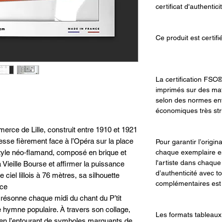
certificat d'authentici
Ce produit est certif
La certification FSC®
imprimés sur des mat
selon des normes env
économiques très str
rce de Lille, construit entre 1910 et 1921
esse fièrement face à l’Opéra sur la place
Pour garantir l’origin
chaque exemplaire es
tyle néo‐flamand, composé en brique et
l'artiste dans chaque
 Vieille Bourse et affirmer la puissance
d’authenticité avec t
 ciel lillois à 76 mètres, sa silhouette
complémentaires est f
âce
i résonne chaque midi du chant du P’tit
 hymne populaire. À travers son collage,
Les formats tableaux 
oi en l’entourant de symboles marquants de