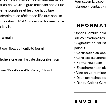
Pour savoir la dispon
 Charles de Gaulle, figure nationale née à Lille
rubrique « contact »
ème populaire et festif de la culture
 mémoire et de résistance liée aux conflits
 mélodie du P’tit Quinquin, entonnée par le
INFORMA
la ville.
Option Premium affic
 la main
sur 250 exemplaires.
• Signature de l’Arti
partout
certificat authenticité fourni
• Certification au do
• Certificat d’authenti
he signé par l'artiste disponible (voir
• Format 40x50cm
• Encadrement en al
sur 15 - A2 ou A1- Plexi , Dibond ,
• Vitre en verre miné
• Deux accroches poss
• Rendu Galerie Gara
ENVOIS