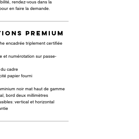
ibilité, rendez-vous dans la
 pour en faire la demande.
TIONS PREMIUM
he encadrée triplement certifiée
ste et numérotation sur passe-
s du cadre
cité papier fourni
uminium noir mat haut de gamme
ral, bord deux millimètres
ibles: vertical et horizontal
ntie