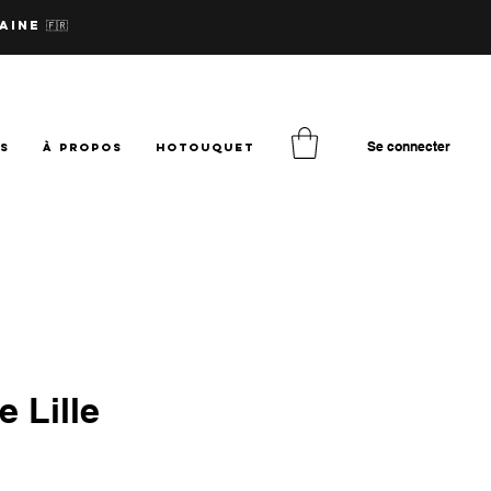
aine 🇫🇷
Se connecter
TS
à PROPOS
hotouquet
e Lille