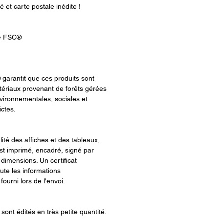
té et carte postale inédite !
ié FSC®
 garantit que ces produits sont
ériaux provenant de forêts gérées
ironnementales, sociales et
ictes.
alité des affiches et des tableaux,
t imprimé, encadré, signé par
 dimensions. Un certificat
oute les informations
ourni lors de l'envoi.
sont édités en très petite quantité.