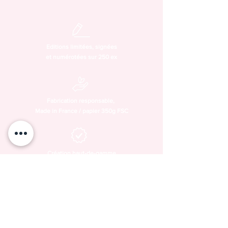
Editions limitées, signées
et numérotées sur 250 ex
Fabrication responsable,
Made in France / papier 350g FSC
Création haut-de-gamme
par Justine Coquidé