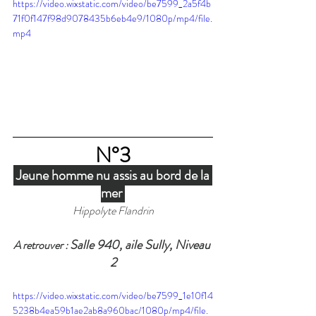
https://video.wixstatic.com/video/be7599_2a5f4b
71f0f147f98d9078435b6eb4e9/1080p/mp4/file.
mp4
N°3
 Jeune homme nu assis au bord de la 
mer 
Hippolyte Flandrin
Salle 940, aile Sully, Niveau 
A retrouver : 
2
https://video.wixstatic.com/video/be7599_1e10f14
5238b4ea59b1ae2ab8a960bac/1080p/mp4/file.