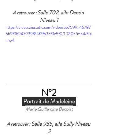
Salle 702, aile Denon 
A retrouver : 
Niveau 1
https://video.wixstatic.com/video/be7599_46787
5b9f9b947939f83f3fb3bf3c5f0/1080p/mp4/file
.mp4
N°2
 Portrait de Madeleine 
Marie Guillemine Benoist
Salle 935, aile Sully Niveau 
A retrouver : 
2