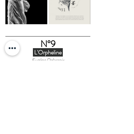
N°9
 L'Orpheline 
Eugène Delacroix
Salle 950, aile Sully, Niveau 
A retrouver : 
2