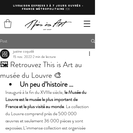
LIVRAISON EXPRESS 3 à 7 JOURS OUVRés -
fRANCE Métropolitaine 🇫🇷
Post
justine coquidé
15 nov. 2022
2 min de lecture
🖼 Retrouvez This is Art au
musée du Louvre 🎨
Un peu d’histoire … 
Inauguré à la fin du XVIIIe siècle, 
le Musée du 
Louvre est le musée le plus important de 
France et le plus visité au monde
. La collection 
du Louvre comprend près de 500 000 
œuvres et seulement 36 000 pièces y sont 
exposées.L’immense collection est organisée 